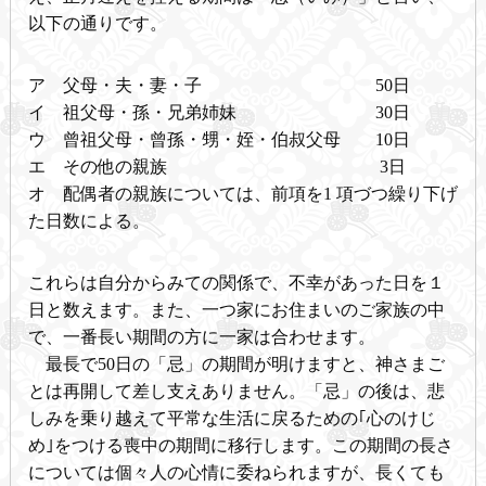
以下の通りです。
ア 父母・夫・妻・子 50日
イ 祖父母・孫・兄弟姉妹 30日
ウ 曾祖父母・曾孫・甥・姪・伯叔父母 10日
エ その他の親族 3日
オ 配偶者の親族については、前項を1 項づつ繰り下げ
た日数による。
これらは自分からみての関係で、不幸があった日を１
日と数えます。また、一つ家にお住まいのご家族の中
で、一番長い期間の方に一家は合わせます。
最長で50日の「忌」の期間が明けますと、神さまご
とは再開して差し支えありません。「忌」の後は、悲
しみを乗り越えて平常な生活に戻るための｢心のけじ
め｣をつける喪中の期間に移行します。この期間の長さ
については個々人の心情に委ねられますが、長くても