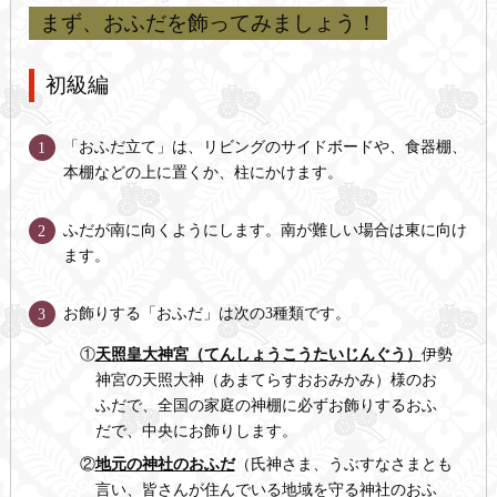
まず、おふだを飾ってみましょう！
初級編
「おふだ立て」は、リビングのサイドボードや、食器棚、
1
本棚などの上に置くか、柱にかけます。
ふだが南に向くようにします。南が難しい場合は東に向け
2
ます。
お飾りする「おふだ」は次の3種類です。
3
①
天照皇大神宮（てんしょうこうたいじんぐう）
伊勢
神宮の天照大神（あまてらすおおみかみ）様のお
ふだで、全国の家庭の神棚に必ずお飾りするおふ
だで、中央にお飾りします。
②
地元の神社のおふだ
（氏神さま、うぶすなさまとも
言い、皆さんが住んでいる地域を守る神社のおふ