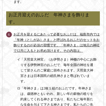
ます。
お正月迎えのおふだ 年神さまを飾りま
す。
お正月を迎えるにあたって必要なおふだは、福島市内では
6
「年神（としがみ）さま」と呼ばれるおふだのセットをお
飾りするのが必須の習慣です。「年神さま」は地元の神社
で12月に入るとお求め頂けます。その内容は、
イ「天照皇大神宮」（お伊勢さま）神棚の中心にお飾
りする伊勢神宮のおふだで、毎年全国の神社を通
じて皆さんのご家庭に頒布されます。天照皇大神
宮さまは日本国民の総氏神さまと尊ばれていま
す。
ロ「年神さま」は2枚１組のおふだです。年神さま
は、歳徳神ともいわれ、新しい年の穀物の稔りを
約束してくれる神さまであり、私たちに毎年新た
な生命を与えて下さる神さまです。私たちのご先