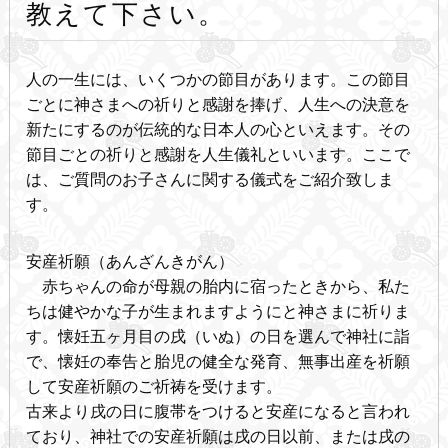
教えて下さい。
人の一生には、いくつかの節目があります。この節目
ごとに神さまへの祈りと感謝を捧げ、人生への決意を
新たにするのが伝統的な日本人の心といえます。その
節目ごとの祈りと感謝を人生儀礼といいます。ここで
は、ご質問のお子さんに関する儀式をご紹介致しま
す。
安産祈願（あんざんきがん）
赤ちゃんの命が母親の胎内に宿ったときから、私た
ちは健やかな子が生まれますようにと神さまに祈りま
す。懐妊五ヶ月目の戌（いぬ）の日を選んで神社に詣
で、懐妊の奉告と胎児の健全な発育、無事出産を祈願
して安産祈願のご祈祷を受けます。
古来より戌の日に腹帯をつけると安産になると言われ
ており、神社での安産祈願は戌の日以前、または戌の