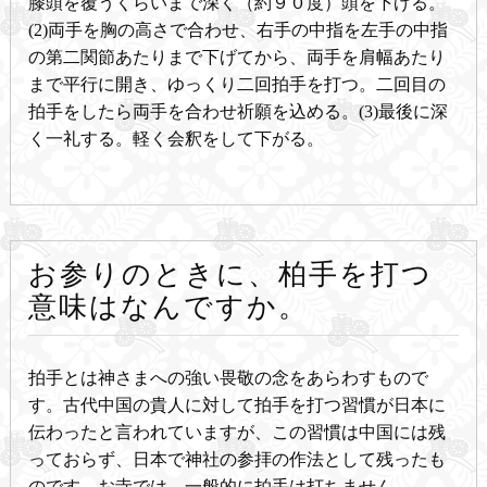
膝頭を覆うくらいまで深く（約９０度）頭を下げる。
(2)両手を胸の高さで合わせ、右手の中指を左手の中指
の第二関節あたりまで下げてから、両手を肩幅あたり
まで平行に開き、ゆっくり二回拍手を打つ。二回目の
拍手をしたら両手を合わせ祈願を込める。(3)最後に深
く一礼する。軽く会釈をして下がる。
お参りのときに、柏手を打つ
意味はなんですか。
拍手とは神さまへの強い畏敬の念をあらわすもので
す。古代中国の貴人に対して拍手を打つ習慣が日本に
伝わったと言われていますが、この習慣は中国には残
っておらず、日本で神社の参拝の作法として残ったも
のです。お寺では、一般的に拍手は打ちません。