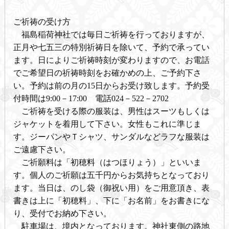
ご祈祷の受け方
福島稲荷神社では毎日ご祈祷を行っておりますが、
正月や七五三の特別祈祷日を除いて、予約で承ってい
ます。日によりご祈祷時刻が変わりますので、お電話
でご希望日の祈祷時刻をお確かめの上、ご予約下さ
い。予約は前の月の15日からお受け致します。予約受
付時間は9:00－17:00 電話024－522－2702
ご祈祷を受ける際の服装は、男性はスーツもしくは
ジャケットを着用して下さい。女性もこれに準じま
す。ジーパンやＴシャツ、サンダルなどラフな服装は
ご遠慮下さい。
ご祈願料は「初穂料（はつほりょう）」といいま
す。個人のご祈願は五千円からお気持ちとなっており
ます。当日は、のし袋（御祝い用）をご用意頂き、表
書きは上に「初穂料」、下に「お名前」をお書きにな
り、受付でお納め下さい。
駐車場は、境内となっております。神社東側の路地