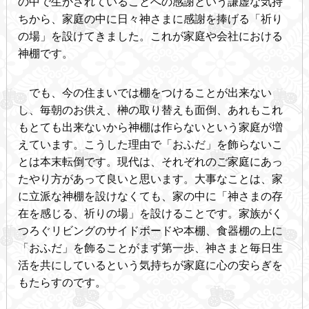
の中で生かされていることへの感謝という謙虚な気持
ちから、家庭の中に日々神さまに感謝を捧げる「祈り
の場」を設けてきました。これが家庭や会社における
神棚です。
でも、今の住まいでは棚をつけることが出来ない
し、毎朝のお供え、榊の取り替えも面倒、あれもこれ
もとても出来ないから神棚は作らないという家庭が増
えています。こうした理由で「おふだ」を飾らないこ
とは本末転倒です。現代は、それぞれのご家庭にあっ
たやり方があって良いと思います。大事なことは、家
に立派な神棚を設けなくても、家の中に「神さまの存
在を感じる、祈りの場」を設けることです。家族がく
つろぐリビングのサイドボードや本棚、食器棚の上に
「おふだ」を飾ることがまず第一歩、神さまと毎日生
活を共にしているという気持ちが家庭に心の安らぎを
もたらすのです。