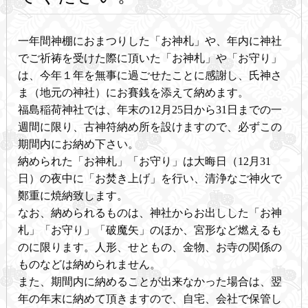
一年間神棚におまつりした「お神札」や、年内に神社
でご祈祷を受けた際に頂いた「お神札」や「お守り」
は、今年１年を無事に過ごせたことに感謝し、氏神さ
ま（地元の神社）にお賽銭を添えて納めます。
福島稲荷神社では、年末の12月25日から31日までの一
週間に限り、古神符納め所を設けますので、必ずこの
期間内にお納め下さい。
納められた「お神札」「お守り」は大晦日（12月31
日）の夜中に「お焚き上げ」を行い、清浄なご神火で
鄭重に焼納致します。
なお、納められるものは、神社からお出しした「お神
札」「お守り」「破魔矢」のほか、宮形など燃えるも
のに限ります。人形、せともの、金物、お寺の関係の
ものなどは納められません。
また、期間内に納めることが出来なかった場合は、翌
年の年末に納めて頂きますので、自宅、会社で保管し