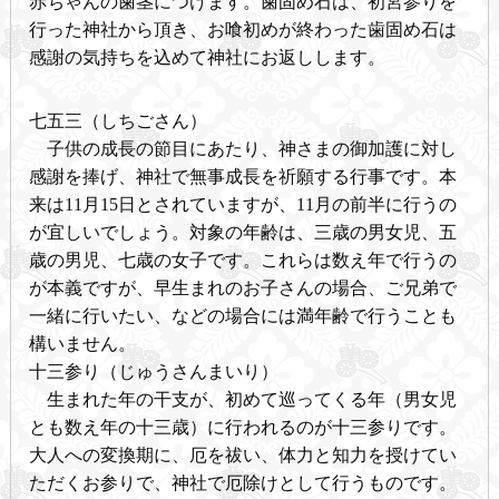
赤ちゃんの歯茎につけます。歯固め石は、初宮参りを
行った神社から頂き、お喰初めが終わった歯固め石は
感謝の気持ちを込めて神社にお返しします。
七五三（しちごさん）
子供の成長の節目にあたり、神さまの御加護に対し
感謝を捧げ、神社で無事成長を祈願する行事です。本
来は11月15日とされていますが、11月の前半に行うの
が宜しいでしょう。対象の年齢は、三歳の男女児、五
歳の男児、七歳の女子です。これらは数え年で行うの
が本義ですが、早生まれのお子さんの場合、ご兄弟で
一緒に行いたい、などの場合には満年齢で行うことも
構いません。
十三参り（じゅうさんまいり）
生まれた年の干支が、初めて巡ってくる年（男女児
とも数え年の十三歳）に行われるのが十三参りです。
大人への変換期に、厄を祓い、体力と知力を授けてい
ただくお参りで、神社で厄除けとして行うものです。