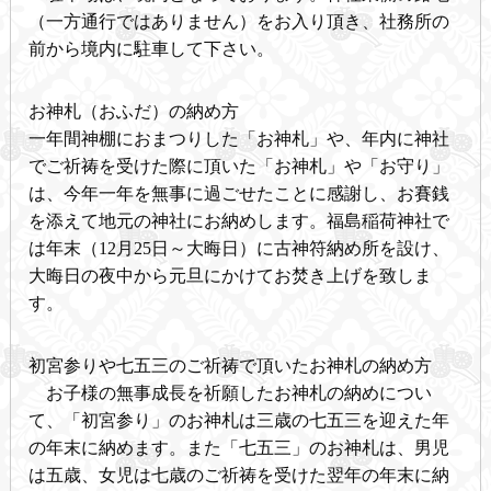
（一方通行ではありません）をお入り頂き、社務所の
前から境内に駐車して下さい。
お神札（おふだ）の納め方
一年間神棚におまつりした「お神札」や、年内に神社
でご祈祷を受けた際に頂いた「お神札」や「お守り」
は、今年一年を無事に過ごせたことに感謝し、お賽銭
を添えて地元の神社にお納めします。福島稲荷神社で
は年末（12月25日～大晦日）に古神符納め所を設け、
大晦日の夜中から元旦にかけてお焚き上げを致しま
す。
初宮参りや七五三のご祈祷で頂いたお神札の納め方
お子様の無事成長を祈願したお神札の納めについ
て、「初宮参り」のお神札は三歳の七五三を迎えた年
の年末に納めます。また「七五三」のお神札は、男児
は五歳、女児は七歳のご祈祷を受けた翌年の年末に納