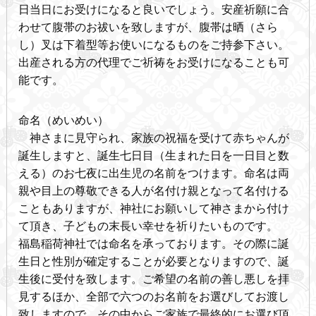
日当日にお受けになると良いでしょう。安産祈願に合
わせて腹帯のお祓いを致しますが、腹帯は晒（さら
し）叉は下着型等お使いになるものをご持参下さい。
出産される方の代理でご祈祷をお受けになることも可
能です。
命名（めいめい）
神さまに見守られ、家族の祝福を受けて赤ちゃんが
誕生しますと、誕生七日目（生まれた日を一日目と数
える）のお七夜に出生児の名前をつけます。命名は両
親や目上の尊敬できる人が名付け親となって名付ける
こともありますが、神社にお願いして神さまから付け
て頂き、子どもの末長い幸せを祈りたいものです。
福島稲荷神社では命名を承っております。その際に誕
生日と性別が確定することが必要となりますので、誕
生後に受付を致します。ご希望の名前の善し悪しを拝
見するほか、全部で六つのお名前をお選びしてお渡し
致しますので、その中からご家族で最終的にお選び頂