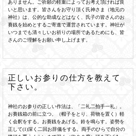
ありません。ご祈願の軽重によってお考え頂ければ良
いと思います。皆さんをお守り頂く氏神さま（地元の
神社）は、公的な助成などはなく、氏子の皆さんのお
賽銭を始めとするご寄進で運営されています。神社が
いつまでも清々しいお祈りの場所であるためにも、皆
さんのご理解をお願い申し上げます。
正しいお参りの仕方を教えて
下さい。
神社のお参りの正しい作法は、「二礼二拍手一礼」。
お賽銭箱の前に立つ。（帽子をとり、荷物を置く）軽
く会釈をする。お賽銭をあげる。鈴を鳴らす。姿勢を
正して(1)深く二回お辞儀をする。両手のひらで自分の