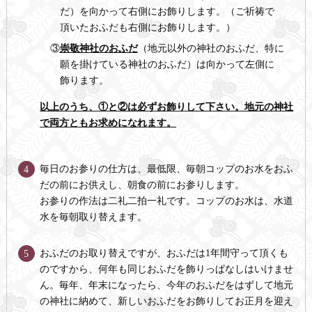
だ）を向かって右側にお飾りします。（ご祈祷で
頂いたおふだも右側にお飾りします。）
③
崇敬神社のおふだ
（地元以外の神社のおふだ、特に
願を掛けている神社のおふだ）は向かって左側に
飾ります。
以上のうち、①と②は必ずお飾りして下さい。地元の神社
で両方ともお求めになれます。
毎日のお参りの仕方は、最低限、毎朝コップのお水をおふ
4
だの前にお供えし、朝食の前にお参りします。
お参りの作法は二礼二拍一礼です。コップのお水は、水道
水を毎朝取り替えます。
おふだのお取り替えですが、おふだは1年間守って頂くも
5
のですから、何年も同じおふだを飾りっぱなしはいけませ
ん。毎年、年末になったら、今年のおふだをはずして地元
の神社に納めて、新しいおふだをお飾りしてお正月を迎え