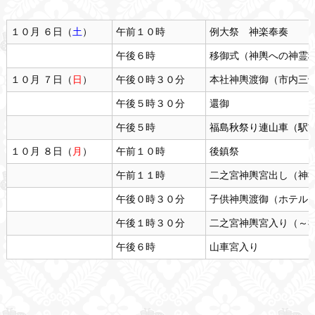
１０月 ６日（
土
）
午前１０時
例大祭 神楽奉奏
午後６時
移御式（神輿への神霊
１０月 ７日（
日
）
午後０時３０分
本社神輿渡御（市内三
午後５時３０分
還御
午後５時
福島秋祭り連山車（駅
１０月 ８日（
月
）
午前１０時
後鎮祭
午前１１時
二之宮神輿宮出し（神
午後０時３０分
子供神輿渡御（ホテル 
午後１時３０分
二之宮神輿宮入り（～
午後６時
山車宮入り