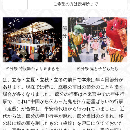
ご希望の方は授与所まで
節
分
節分祭 特設舞台より豆まきを
節分祭 鬼と子どもたち
は、立春・立夏・立秋・立冬の前日で本来は年４回節分が
あります。現在では特に、立春の前日の節分のことを指す
場合が多くなりました。
節分の行事は本来宮中での年中行
事で、これに中国から伝わった鬼を払う悪霊ばらいの行事
（追儺）が合体し、平安時代頃から行われていました。
近
代からは、節分の年中行事が廃れ、節分当日の夕暮れ、柊
の枝に鰯の頭を刺したもの（柊鰯）を戸口に立てておいた