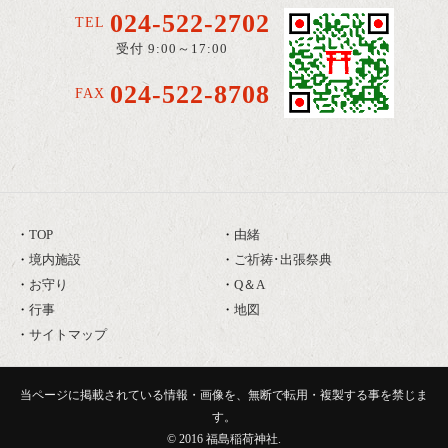
024-522-2702
TEL
受付 9:00～17:00
024-522-8708
FAX
TOP
由緒
境内施設
ご祈祷･出張祭典
お守り
Q＆A
行事
地図
サイトマップ
当ページに掲載されている情報・画像を、無断で転用・複製する事を禁じま
す。
© 2016
福島稲荷神社
.