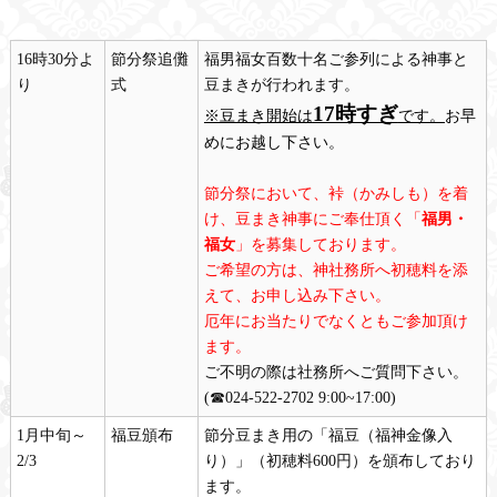
16時30分よ
節分祭追儺
福男福女百数十名ご参列による神事と
り
式
豆まきが行われます。
17時すぎ
※豆まき開始は
です。
お早
めにお越し下さい。
節分祭において、裃（かみしも）を着
け、豆まき神事にご奉仕頂く「
福男・
福女
」を募集しております。
ご希望の方は、神社務所へ初穂料を添
えて、お申し込み下さい。
厄年にお当たりでなくともご参加頂け
ます。
ご不明の際は社務所へご質問下さい。
(☎024-522-2702 9:00~17:00)
1月中旬～
福豆頒布
節分豆まき用の「福豆（福神金像入
2/3
り）」（初穂料600円）を頒布しており
ます。