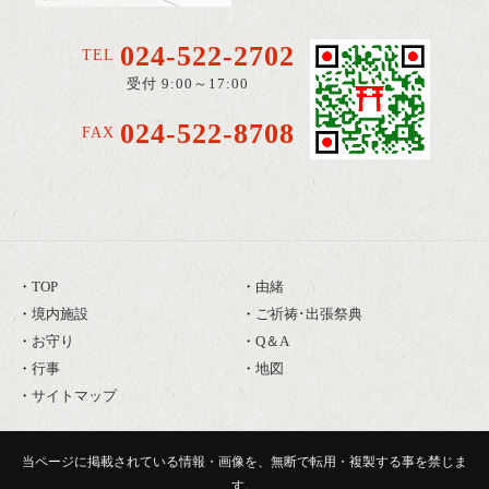
024-522-2702
TEL
受付 9:00～17:00
024-522-8708
FAX
TOP
由緒
境内施設
ご祈祷･出張祭典
お守り
Q＆A
行事
地図
サイトマップ
当ページに掲載されている情報・画像を、無断で転用・複製する事を禁じま
す。