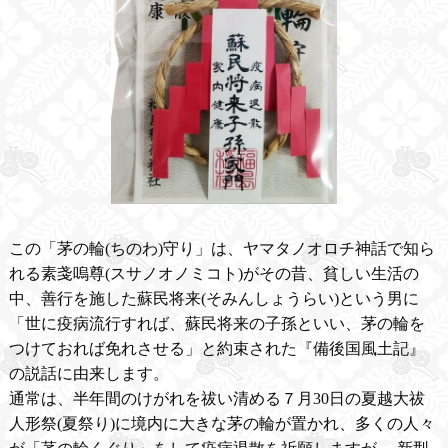
この「茅の輪(ちのわ)守り」は、ヤマタノオロチ神話で知ら
れる素戔嗚尊(スサノオノミコト)がその昔、貧しい生活の
中、善行を施した蘇民将来(そみんしょうらい)という男に
「世に疫病流行すれば、蘇民将来の子孫といい、茅の輪を
つけておれば免れさせる」と約束された『備後国風土記』
の説話に由来します。
通常は、半年間のけがれを祓い清める７月30日の夏越大祓
人形祭(夏祭り)に境内に大きな茅の輪が置かれ、多くの人々