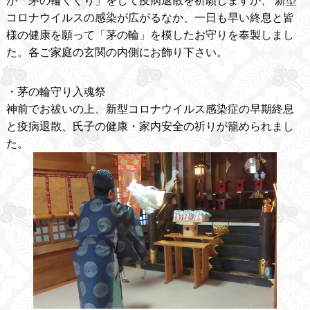
が「茅の輪くぐり」をして疫病退散を祈願しますが、 新型
コロナウイルスの感染が広がるなか、一日も早い終息と皆
様の健康を願って「茅の輪」を模したお守りを奉製しまし
た。各ご家庭の玄関の内側にお飾り下さい。
・茅の輪守り入魂祭
神前でお祓いの上、新型コロナウイルス感染症の早期終息
と疫病退散、氏子の健康・家内安全の祈りが籠められまし
た。