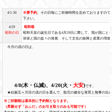
4/1-30
※
要予約
。その日毎にご祈祷時間を定めておりますので
下さい。
4/29
昭和祭
昭和の日
昭和天皇の誕生日である4月29日に際して、我が国にと
弥栄と国の益々の発展、そして文化の振興と産業の増進
今月の戌の日は、
4
/8(
木
・仏滅)、4/20(火
・
大安
)
です。
★妊娠五ヶ月目の戌の日を選んで、胎児の健全な発育と無事の出産
※ご祈願祭は
基本的に予約制となります。
（昇殿せず「おふだ」のお引き取りのみも可能です）