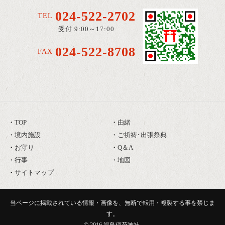
024-522-2702
TEL
受付 9:00～17:00
024-522-8708
FAX
TOP
由緒
境内施設
ご祈祷･出張祭典
お守り
Q＆A
行事
地図
サイトマップ
当ページに掲載されている情報・画像を、無断で転用・複製する事を禁じま
す。