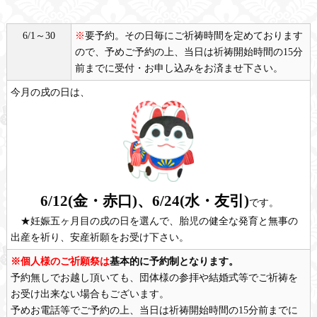
6/1～30
※
要予約。その日毎にご祈祷時間を定めております
ので、予めご予約の上、当日は祈祷開始時間の15分
前までに受付・お申し込みをお済ませ下さい。
今月の戌の日は、
6/12(
金・赤口
)、6/24(水
・友引
)
です。
★妊娠五ヶ月目の戌の日を選んで、胎児の健全な発育と無事の
出産を祈り、安産祈願をお受け下さい。
※個人様のご祈願祭は
基本的に予約制となります。
予約無しでお越し頂いても、団体様の参拝や結婚式等でご祈祷を
お受け出来ない場合もございます。
予めお電話等でご予約の上、当日は祈祷開始時間の15分前までに