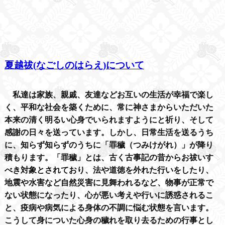
夏越祓
(
なごしのはらえ
)
について
私達は家族、親戚、友達などお互いの生活が幸福で楽し
く、平和な社会を築くために、常に神さまからいただいた
本来の清く明るい心身でいられますようにと祈り、そして
感謝の日々を送っています。しかし、日常生活を送るうち
に、知らず知らずのうちに「罪穢（つみけがれ）」が降り
積もります。「罪穢」とは、古く古事記の昔からお祓いす
べき対象とされており、法や道徳を外れた行いをしたり、
地震や水害など自然災害に見舞われるなど、物事が正常で
ない状態になったり、心が悪い考えや行いに誘惑されるこ
と、疫病や病気による身体の不調に悩む状態を言います。
こうして身についた心身の穢れを取り去るための行事とし