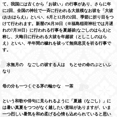
て、我国には古くから「お祓い」の行事があり、さらに年
に
2
回、全国の神社で一斉に行われる大規模なお祓を「大祓
(
おおはらえ
)
」といい、
6
月と
12
月の
2
回、季節に折り目をつ
けて行われます。新暦の
6
月
30
日（※福島稲荷神社では月遅
れの
7
月
30
日）に行われる行事を夏越祓
(
なごしのはらえ
)
と
称し、大晦日に行われる大祓を年越祓（としこしのはら
え）といい、半年間の穢れを祓って無病息災を祈る行事で
す。
水無月の なごしの祓する人は ちとせの命のぶといふ
なり
母の分も一つくぐる茅の輪かな 一茶
という和歌や俳句に見られるように「夏越（なごし）」に
は暑い真夏をつつがなく越したい意味がありますが、いま
一つ烈しい暑気を和め柔げる心情も込められていると思い