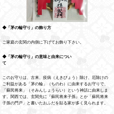
◆「茅の輪守り」の飾り方
ご家庭の玄関の内側に下げてお飾り下さい。
◆「茅の輪守り」の意味と由来につい
て
このお守りは、古来、疫病（えきびょう）除け、厄除けの
ご利益がある「茅の輪」（ちのわ）に由来するお守りで、
「蘇民将来」（そみんしょうらい）という神話に由来しま
す。関西では、玄関先に『蘇民将来子孫』とか「蘇民将来
子孫の門戸」と書いたおふだを貼る家が多く見られます。