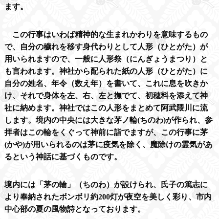
ます。
この行事はいわば精神的な生まれかわりを意味するもの
で、自分の穢れを移す身代わりとして人形（ひとがた）が
用いられますので、一般に人形祭（にんぎょうまつり）と
も言われます。神社から配られた紙の人形（ひとがた）に
自分の姓名、年令（数え年）を書いて、これに息を吹きか
け、それで身体を左、右、左と撫でて、初穂料を添えて神
社に納めます。神社ではこの人形をまとめて阿武隈川に流
します。境内の中央には大きな茅ノ輪
(
ちのわ
)
が作られ、参
拝者はこの輪をくぐって神前に詣でますが、この行事に茅
(
かや
)
が用いられるのは茅に疫気を除く、魔除けの霊気があ
るという神話に基づくものです。
境内には「茅の輪」（ちのわ）が設けられ、氏子の篤志に
より奉納されたボンボリ約
200
灯が夜空を美しく彩り、市内
中心部の夏の風物詩となっております。