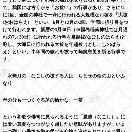
こうして身についた心身の穢れを取り去るための行事とし
て、我国には古くから「お祓い」の行事があり、さらに年
に
2
回、全国の神社で一斉に行われる大規模なお祓を「大祓
(
おおはらえ
)
」といい、
6
月と
12
月の
2
回、季節に折り目をつ
けて行われます。新暦の
6
月
30
日（※福島稲荷神社では月遅
れの
7
月
30
日）に行われる行事を夏越祓
(
なごしのはらえ
)
と
称し、大晦日に行われる大祓を年越祓（としこしのはら
え）といい、半年間の穢れを祓って無病息災を祈る行事で
す。
水無月の なごしの祓する人は ちとせの命のぶといふ
なり
母の分も一つくぐる茅の輪かな 一茶
という和歌や俳句に見られるように「夏越（なごし）」に
は暑い真夏をつつがなく越したい意味がありますが、いま
一つ烈しい暑気を和め柔げる心情も込められていると思い