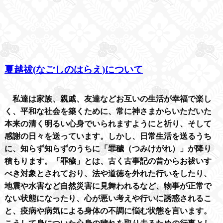
夏越祓
(
なごしのはらえ
)
について
私達は家族、親戚、友達などお互いの生活が幸福で楽し
く、平和な社会を築くために、常に神さまからいただいた
本来の清く明るい心身でいられますようにと祈り、そして
感謝の日々を送っています。しかし、日常生活を送るうち
に、知らず知らずのうちに「罪穢（つみけがれ）」が降り
積もります。「罪穢」とは、古く古事記の昔からお祓いす
べき対象とされており、法や道徳を外れた行いをしたり、
地震や水害など自然災害に見舞われるなど、物事が正常で
ない状態になったり、心が悪い考えや行いに誘惑されるこ
と、疫病や病気による身体の不調に悩む状態を言います。