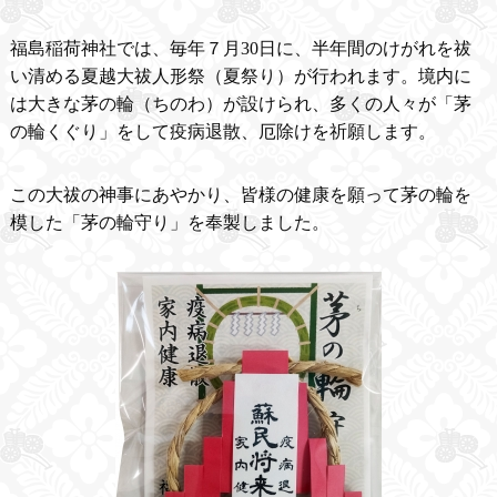
福島稲荷神社では、毎年７月30日に、半年間のけがれを祓
い清める夏越大祓人形祭（夏祭り）が行われます。境内に
は大きな茅の輪（ちのわ）が設けられ、多くの人々が「茅
の輪くぐり」をして疫病退散、厄除けを祈願します。
この大祓の神事にあやかり、皆様の健康を願って茅の輪を
模した「茅の輪守り」を奉製しました。