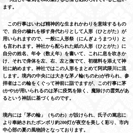
ます。
この行事はいわば精神的な生まれかわりを意味するもの
で、自分の穢れを移す身代わりとして人形（ひとがた）が
用いられますので、一般に人形祭（にんぎょうまつり）と
も言われます。神社から配られた紙の人形（ひとがた）に
自分の姓名、年令（数え年）を書いて、これに息を吹きか
け、それで身体を左、右、左と撫でて、初穂料を添えて神
社に納めます。神社ではこの人形をまとめて阿武隈川に流
します。境内の中央には大きな茅ノ輪
(
ちのわ
)
が作られ、参
拝者はこの輪をくぐって神前に詣でますが、この行事に茅
(
かや
)
が用いられるのは茅に疫気を除く、魔除けの霊気があ
るという神話に基づくものです。
境内には「茅の輪」（ちのわ）が設けられ、氏子の篤志に
より奉納されたボンボリ約
200
灯が夜空を美しく彩り、市内
中心部の夏の風物詩となっております。