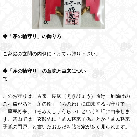
◆「茅の輪守り」の飾り方
ご家庭の玄関の内側に下げてお飾り下さい。
◆「茅の輪守り」の意味と由来につい
て
このお守りは、古来、疫病（えきびょう）除け、厄除けの
ご利益がある「茅の輪」（ちのわ）に由来するお守りで、
「蘇民将来」（そみんしょうらい）という神話に由来しま
す。関西では、玄関先に『蘇民将来子孫』とか「蘇民将来
子孫の門戸」と書いたおふだを貼る家が多く見られます。